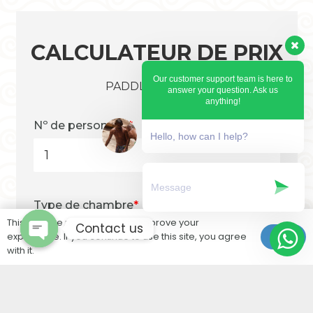
CALCULATEUR DE PRIX
Our customer support team is here to
PADDLE ET YOGA
answer your question. Ask us
anything!
Nº de personnes
*
Hello, how can I help?
Type de chambre
*
This website uses cookies to improve your
Contact us
experience. If you continue to use this site, you agree
Ok
with it.
Extras
Vallée du Paradis